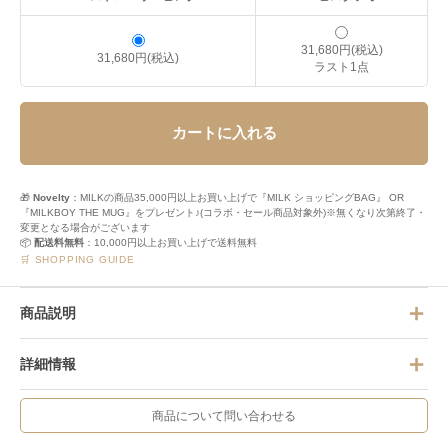
31,680円(税込)
31,680円(税込)
ラスト1点
カートに入れる
🎁
Novelty
：MILKの商品35,000円以上お買い上げで『MILK ショッピングBAG』 OR
『MILKBOY THE MUG』をプレゼント♪(コラボ・セール商品対象外)※無くなり次第終了・
変更となる場合がございます
📦
配送料無料
：10,000円以上お買い上げで送料無料
🛒 SHOPPING GUIDE
商品説明
詳細情報
商品について問い合わせる