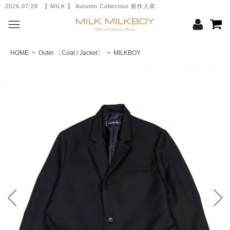
2026.07.28 【 MILK 】 Autumn Collection 新作入荷
HOME
>
Outer 〔Coat / Jacket〕
>
MILKBOY