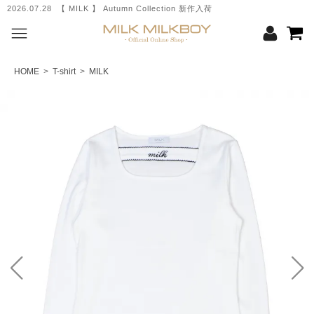
2026.07.28 【 MILK 】 Autumn Collection 新作入荷
HOME
>
T-shirt
>
MILK