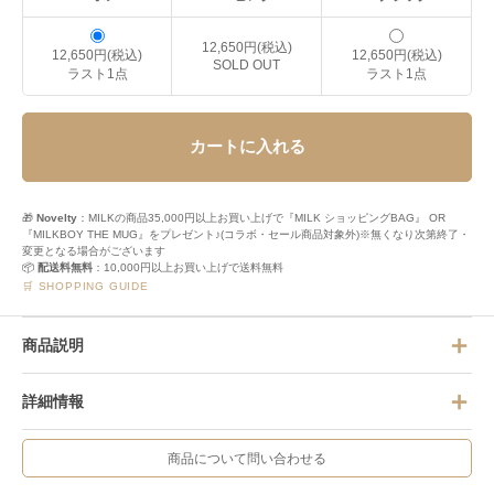
12,650円(税込)
12,650円(税込)
12,650円(税込)
SOLD OUT
ラスト1点
ラスト1点
カートに入れる
🎁
Novelty
：MILKの商品35,000円以上お買い上げで『MILK ショッピングBAG』 OR
『MILKBOY THE MUG』をプレゼント♪(コラボ・セール商品対象外)※無くなり次第終了・
変更となる場合がございます
📦
配送料無料
：10,000円以上お買い上げで送料無料
🛒 SHOPPING GUIDE
商品説明
詳細情報
商品について問い合わせる