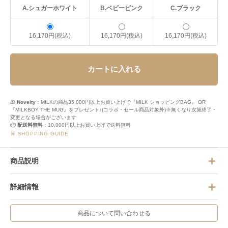
A.シュガーホワイト
B.ベビーピンク
C.ブラック
16,170円(税込)
16,170円(税込)
16,170円(税込)
カートに入れる
🎁
Novelty
：MILKの商品35,000円以上お買い上げで『MILK ショッピングBAG』 OR
『MILKBOY THE MUG』をプレゼント♪(コラボ・セール商品対象外)※無くなり次第終了・
変更となる場合がございます
📦
配送料無料
：10,000円以上お買い上げで送料無料
🛒 SHOPPING GUIDE
商品説明
詳細情報
商品について問い合わせる