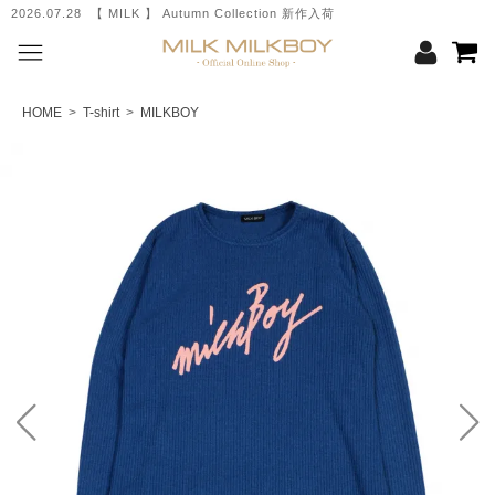
2026.07.28 【 MILK 】 Autumn Collection 新作入荷
HOME
>
T-shirt
>
MILKBOY