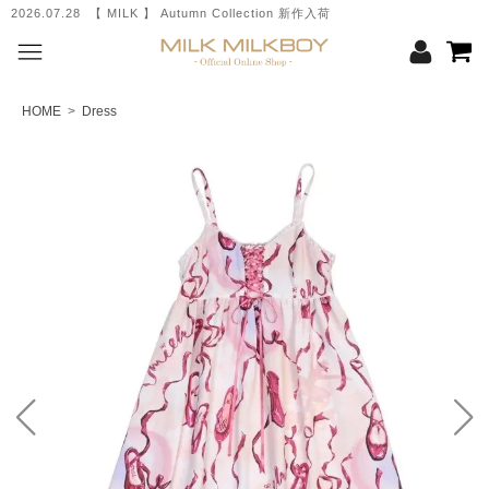
2026.07.28 【 MILK 】 Autumn Collection 新作入荷
HOME
>
Dress