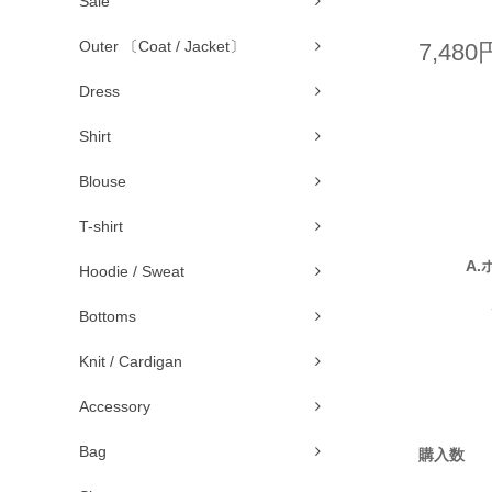
Sale
Outer 〔Coat / Jacket〕
7,480
Dress
Shirt
Blouse
T-shirt
A.
Hoodie / Sweat
Bottoms
Knit / Cardigan
Accessory
Bag
購入数