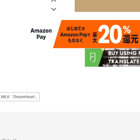
MILK「DreamHeart」