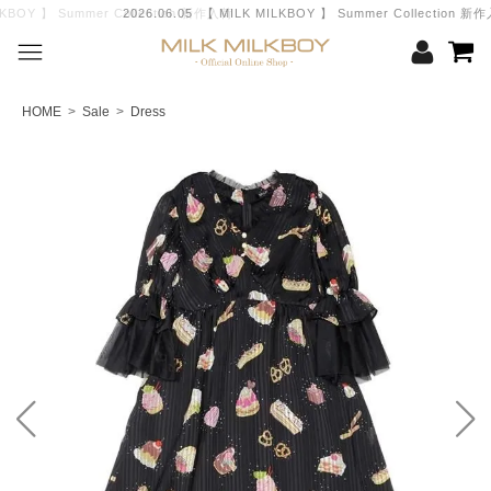
2026.06.05 【 MILK MILKBOY 】 Summer Collection 新作入荷
HOME
>
Sale
>
Dress