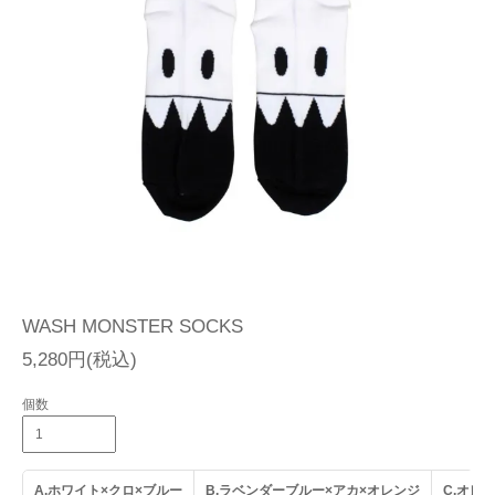
WASH MONSTER SOCKS
5,280円(税込)
個数
A.ホワイト×クロ×ブルー
B.ラベンダーブルー×アカ×オレンジ
C.オレ