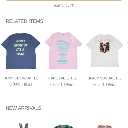
返品について
RELATED ITEMS
DON'T GROW UP TEE
CARE LABEL TEE
BLACK SUNDAE TEE
7,700円（税込）
7,700円（税込）
6,930円（税込）
NEW ARRIVALS