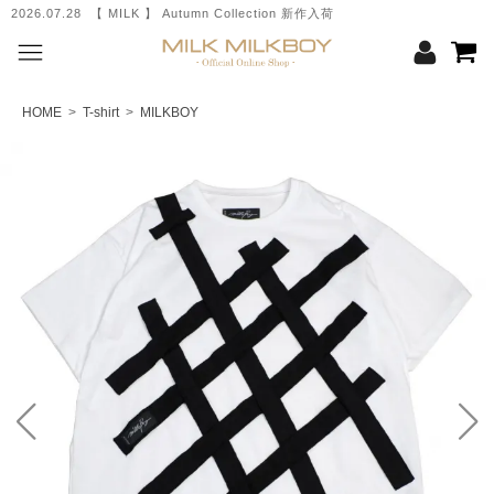
2026.07.28 【 MILK 】 Autumn Collection 新作入荷
HOME
>
T-shirt
>
MILKBOY