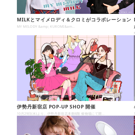
MILKとマイメロディ＆クロミがコラボレーション
MY MELODY &amp; KUROMI&am…
伊勢丹新宿店 POP-UP SHOP 開催
10月29日(水)より、伊勢丹新宿店本館6階 催物場にて開…