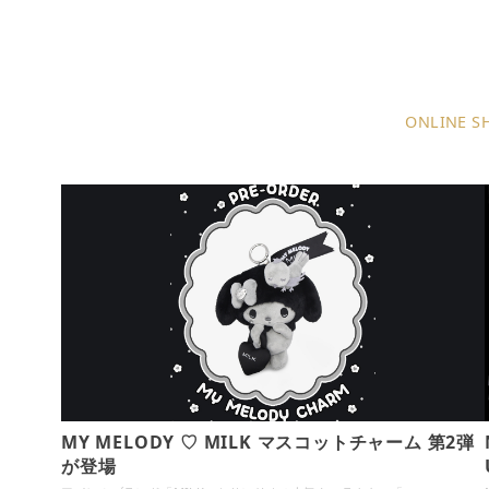
コ
ン
テ
ン
ONLINE S
ツ
へ
移
動
MY MELODY ♡ MILK マスコットチャーム 第2弾
が登場