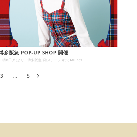
博多阪急 POP-UP SHOP 開催
10月8日(水)より、博多阪急3階ステージ3にてMILKの…
3
…
5