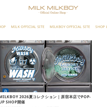
HOP
MILK OFFICIAL SITE
MILKBOY OFFICIAL SITE
SHOP 
MILKBOY 2026夏コレクション｜原宿本店でPOP-
UP SHOP開催