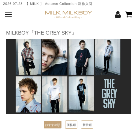
2026.07.28 【 MILK 】 Autumn Collection 新作入荷
MILKBOY『THE GREY SKY』
おすすめ順
価格順
新着順