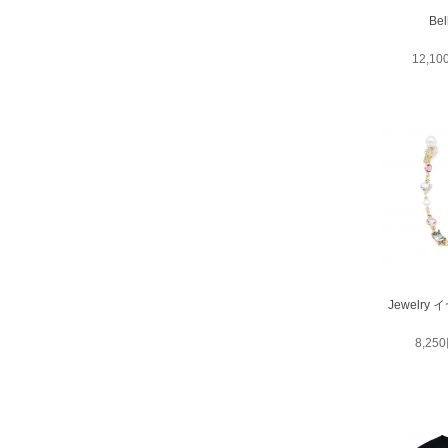
Bel
12,1
Jewelr
8,25