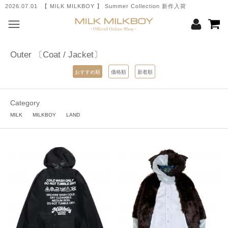
2026.07.01 【 MILK MILKBOY 】 Summer Collection 新作入荷
Outer 〔Coat / Jacket〕
おすすめ順
価格順
新着順
Category
MILK
MILKBOY
LAND